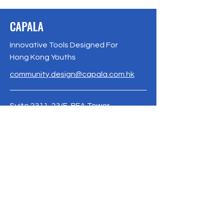
CAPALA
Innovative Tools Designed For
Hong Kong Youths
community.design@capala.com.hk
Suite 2311, 23/F, BEA Tower,
Millennium City 5, 418 Kwun Tong Rd,
Kwun Tong,HK
Phone / Whatsapp:
+852 9671 2630
www.capala.com.hk