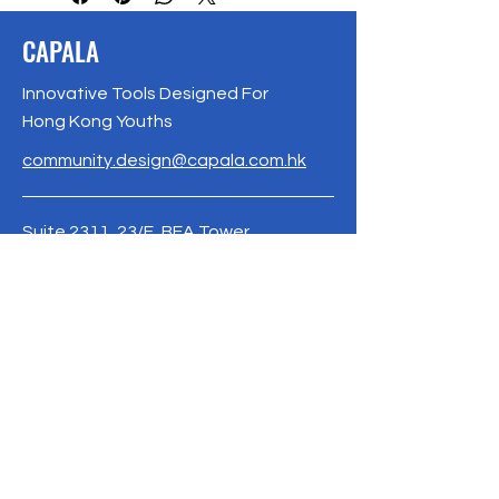
CAPALA
Innovative Tools Designed For
Hong Kong Youths
community.design@capala.com.hk
Suite 2311, 23/F, BEA Tower,
Millennium City 5, 418 Kwun Tong Rd,
Kwun Tong,HK
Phone / Whatsapp:
+852 9671 2630
www.capala.com.hk