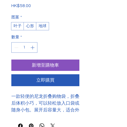
HK$58.00
價
格
图案
*
叶子
心形
地球
數量
*
新增至購物車
立即購買
一款轻便的尼龙折叠购物袋，折叠
后体积小巧，可以轻松放入口袋或
随身小包。展开后容量大，适合外
出购物。采用防水耐磨面料，印有
鼓励可持续生活的小巧图标。