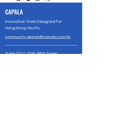
时光。
CAPALA
Innovative Tools Designed For
Hong Kong Youths
community.design@capala.com.hk
Suite 2311, 23/F, BEA Tower,
Millennium City 5, 418 Kwun Tong Rd,
Kwun Tong,HK
Phone / Whatsapp:
+852 9671 2630
www.capala.com.hk