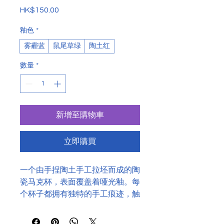
HK$150.00
價
格
釉色
*
雾霾蓝
鼠尾草绿
陶土红
數量
*
新增至購物車
立即購買
一个由手捏陶土手工拉坯而成的陶
瓷马克杯，表面覆盖着哑光釉。每
个杯子都拥有独特的手工痕迹，触
感温润。杯身设计简洁，适合盛放
咖啡、茶或热饮，带来宁静的早晨