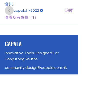
會員
capalahk2022
追蹤
capalahk2022
查看所有會員（1）
CAPALA
Innovative Tools Designed For
Hong Kong Youths
community.design@capala.com.hk
Suite 2311, 23/F, BEA Tower,
Millennium City 5, 418 Kwun Tong Rd,
Kwun Tong,HK
Phone / Whatsapp: