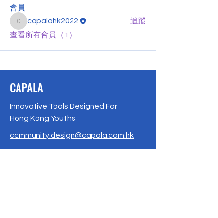
會員
capalahk2022
追蹤
capalahk2022
查看所有會員（1）
CAPALA
Innovative Tools Designed For
Hong Kong Youths
community.design@capala.com.hk
Suite 2311, 23/F, BEA Tower,
Millennium City 5, 418 Kwun Tong Rd,
Kwun Tong,HK
Phone / Whatsapp: